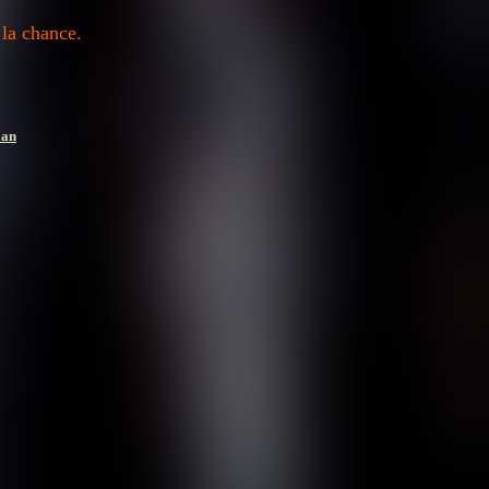
 la chance.
 an